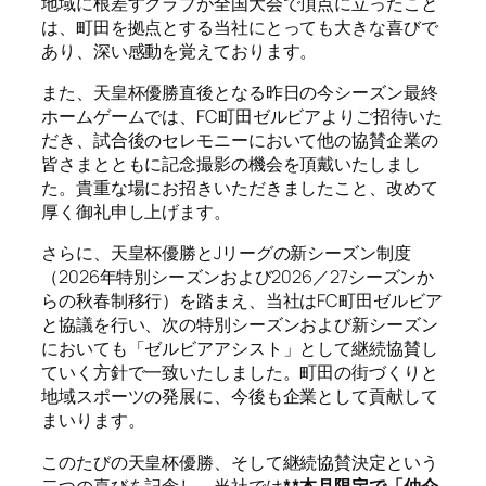
地域に根差すクラブが全国大会で頂点に立ったこと
は、町田を拠点とする当社にとっても大きな喜びで
あり、深い感動を覚えております。
また、天皇杯優勝直後となる昨日の今シーズン最終
ホームゲームでは、FC町田ゼルビアよりご招待いた
だき、試合後のセレモニーにおいて他の協賛企業の
皆さまとともに記念撮影の機会を頂戴いたしまし
た。貴重な場にお招きいただきましたこと、改めて
厚く御礼申し上げます。
さらに、天皇杯優勝とJリーグの新シーズン制度
（2026年特別シーズンおよび2026／27シーズンか
らの秋春制移行）を踏まえ、当社はFC町田ゼルビア
と協議を行い、次の特別シーズンおよび新シーズン
においても「ゼルビアアシスト」として継続協賛し
ていく方針で一致いたしました。町田の街づくりと
地域スポーツの発展に、今後も企業として貢献して
まいります。
このたびの天皇杯優勝、そして継続協賛決定という
二つの喜びを記念し、当社では
**本月限定で「仲介