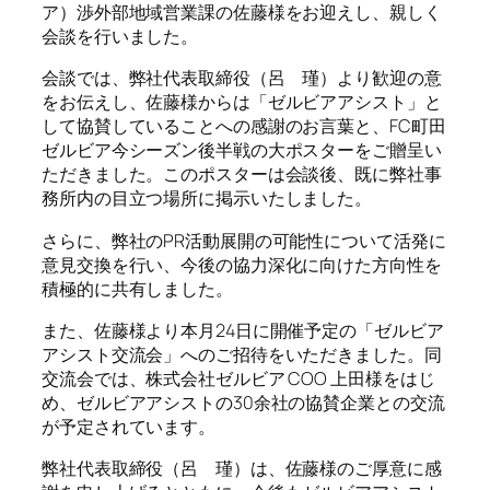
ア）渉外部地域営業課の佐藤様をお迎えし、親しく
会談を行いました。
会談では、弊社代表取締役（呂 瑾）より歓迎の意
をお伝えし、佐藤様からは「ゼルビアアシスト」と
して協賛していることへの感謝のお言葉と、FC町田
ゼルビア今シーズン後半戦の大ポスターをご贈呈い
ただきました。このポスターは会談後、既に弊社事
務所内の目立つ場所に掲示いたしました。
さらに、弊社のPR活動展開の可能性について活発に
意見交換を行い、今後の協力深化に向けた方向性を
積極的に共有しました。
また、佐藤様より本月24日に開催予定の「ゼルビア
アシスト交流会」へのご招待をいただきました。同
交流会では、株式会社ゼルビア COO 上田様をはじ
め、ゼルビアアシストの30余社の協賛企業との交流
が予定されています。
弊社代表取締役（呂 瑾）は、佐藤様のご厚意に感