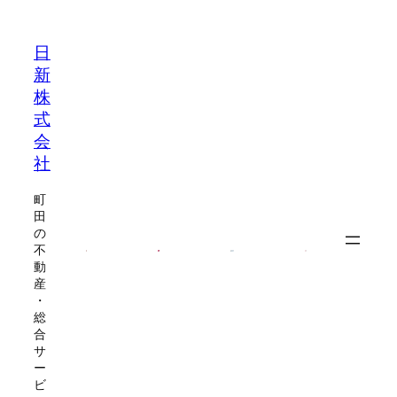
内
容
日
を
新
ス
株
キ
式
ッ
会
プ
社
町
田
の
不
動
産
・
総
合
サ
ー
ビ