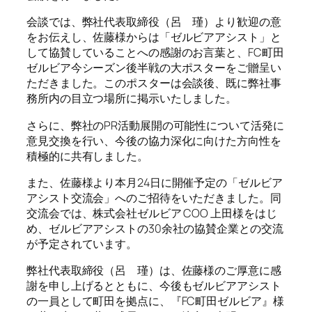
会談では、弊社代表取締役（呂 瑾）より歓迎の意
をお伝えし、佐藤様からは「ゼルビアアシスト」と
して協賛していることへの感謝のお言葉と、FC町田
ゼルビア今シーズン後半戦の大ポスターをご贈呈い
ただきました。このポスターは会談後、既に弊社事
務所内の目立つ場所に掲示いたしました。
さらに、弊社のPR活動展開の可能性について活発に
意見交換を行い、今後の協力深化に向けた方向性を
積極的に共有しました。
また、佐藤様より本月24日に開催予定の「ゼルビア
アシスト交流会」へのご招待をいただきました。同
交流会では、株式会社ゼルビア COO 上田様をはじ
め、ゼルビアアシストの30余社の協賛企業との交流
が予定されています。
弊社代表取締役（呂 瑾）は、佐藤様のご厚意に感
謝を申し上げるとともに、今後もゼルビアアシスト
の一員として町田を拠点に、『FC町田ゼルビア』様