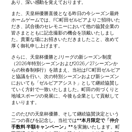
あり、深い感動を覚えております。
また、天皇杯優勝直後となる昨日の今シーズン最終
ホームゲームでは、FC町田ゼルビアよりご招待いた
だき、試合後のセレモニーにおいて他の協賛企業の
皆さまとともに記念撮影の機会を頂戴いたしまし
た。貴重な場にお招きいただきましたこと、改めて
厚く御礼申し上げます。
さらに、天皇杯優勝とJリーグの新シーズン制度
（2026年特別シーズンおよび2026／27シーズンか
らの秋春制移行）を踏まえ、当社はFC町田ゼルビア
と協議を行い、次の特別シーズンおよび新シーズン
においても「ゼルビアアシスト」として継続協賛し
ていく方針で一致いたしました。町田の街づくりと
地域スポーツの発展に、今後も企業として貢献して
まいります。
このたびの天皇杯優勝、そして継続協賛決定という
二つの喜びを記念し、当社では
**本月限定で「仲介
手数料 半額キャンペーン」**
を実施いたします。町