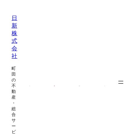
内
容
日
を
新
ス
株
キ
式
ッ
会
プ
社
町
田
の
不
動
産
・
総
合
サ
ー
ビ