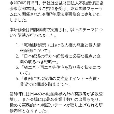
令和7年9月16日、弊社は公益財団法人不動産保証協
会東京都本部よりご招待を受け、東京国際フォーラ
ムにて開催された令和7年度法定研修会に参加いた
しました。
本研修会は四部構成で実施され、以下のテーマにつ
いて講演が行われました。
「宅地建物取引における人権の尊重と個人情
報保護について」
「日本経済の行方〜経営者に必要な視点と企
業の取るべき戦略〜」
「省エネ・再エネ等住宅を取り巻く状況につ
いて」
「事例に学ぶ実務の要注意ポイント〜売買・
賃貸での相談を踏まえて〜」
講師陣には日本の不動産業界内外の有識者が多数登
壇し、また会場には著名企業十数社の出展もあり、
極めて実務的かつ幅広いテーマが取り上げられる研
修内容となりました。