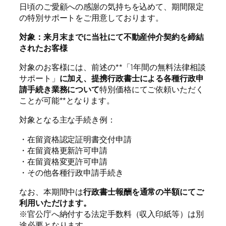
日頃のご愛顧への感謝の気持ちを込めて、期間限定
の特別サポートをご用意しております。
対象：来月末までに当社にて不動産仲介契約を締結
されたお客様
対象のお客様には、前述の**「1年間の無料法律相談
サポート」
に加え、提携行政書士による各種行政申
請手続き業務について
特別価格にてご依頼いただく
ことが可能**となります。
対象となる主な手続き例：
・在留資格認定証明書交付申請
・在留資格更新許可申請
・在留資格変更許可申請
・その他各種行政申請手続き
なお、本期間中は
行政書士報酬を通常の半額にてご
利用いただけます。
※官公庁へ納付する法定手数料（収入印紙等）は別
途必要となります。