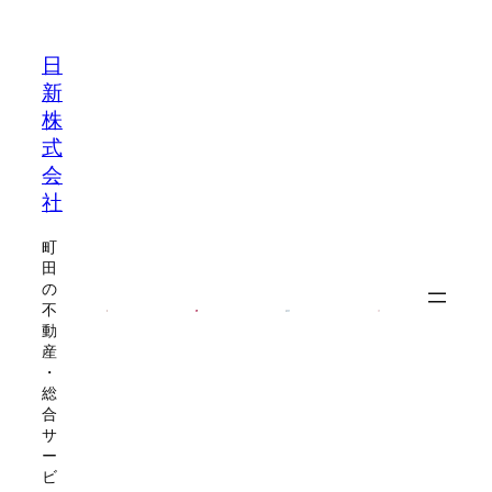
内
容
日
を
新
ス
株
キ
式
ッ
会
プ
社
町
田
の
不
動
産
・
総
合
サ
ー
ビ