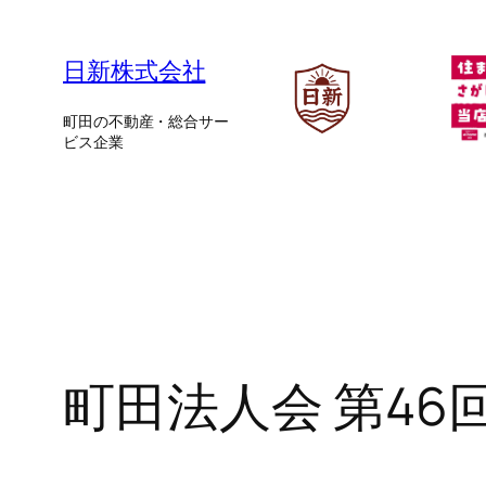
内
容
日新株式会社
を
ス
町田の不動産・総合サー
ビス企業
キ
ッ
プ
町田法人会 第4