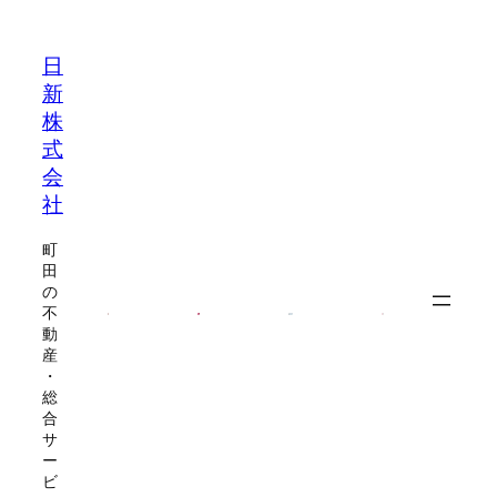
内
容
日
を
新
ス
株
キ
式
ッ
会
プ
社
町
田
の
不
動
産
・
総
合
サ
ー
ビ