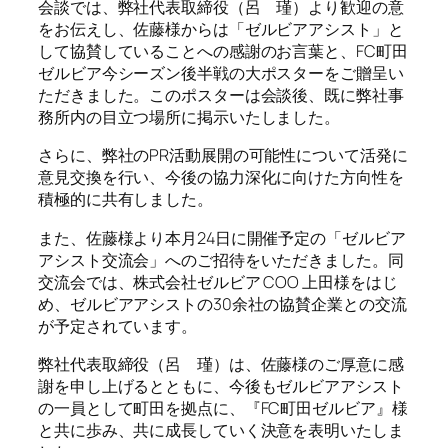
会談では、弊社代表取締役（呂 瑾）より歓迎の意
をお伝えし、佐藤様からは「ゼルビアアシスト」と
して協賛していることへの感謝のお言葉と、FC町田
ゼルビア今シーズン後半戦の大ポスターをご贈呈い
ただきました。このポスターは会談後、既に弊社事
務所内の目立つ場所に掲示いたしました。
さらに、弊社のPR活動展開の可能性について活発に
意見交換を行い、今後の協力深化に向けた方向性を
積極的に共有しました。
また、佐藤様より本月24日に開催予定の「ゼルビア
アシスト交流会」へのご招待をいただきました。同
交流会では、株式会社ゼルビア COO 上田様をはじ
め、ゼルビアアシストの30余社の協賛企業との交流
が予定されています。
弊社代表取締役（呂 瑾）は、佐藤様のご厚意に感
謝を申し上げるとともに、今後もゼルビアアシスト
の一員として町田を拠点に、『FC町田ゼルビア』様
と共に歩み、共に成長していく決意を表明いたしま