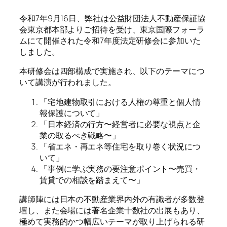
令和7年9月16日、弊社は公益財団法人不動産保証協
会東京都本部よりご招待を受け、東京国際フォーラ
ムにて開催された令和7年度法定研修会に参加いた
しました。
本研修会は四部構成で実施され、以下のテーマにつ
いて講演が行われました。
「宅地建物取引における人権の尊重と個人情
報保護について」
「日本経済の行方〜経営者に必要な視点と企
業の取るべき戦略〜」
「省エネ・再エネ等住宅を取り巻く状況につ
いて」
「事例に学ぶ実務の要注意ポイント〜売買・
賃貸での相談を踏まえて〜」
講師陣には日本の不動産業界内外の有識者が多数登
壇し、また会場には著名企業十数社の出展もあり、
極めて実務的かつ幅広いテーマが取り上げられる研